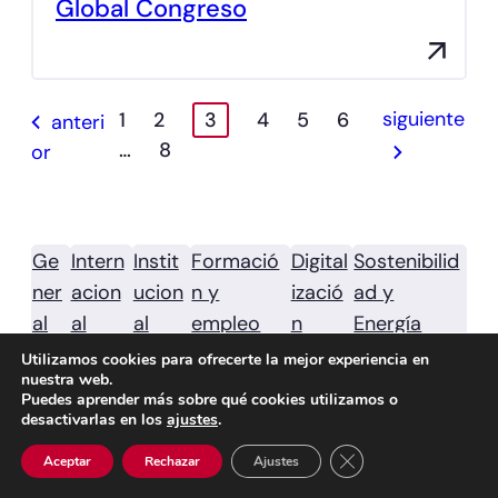
Global Congreso
siguiente
1
2
3
4
5
6
anteri
…
8
or
Ge
Intern
Instit
Formació
Digital
Sostenibilid
ner
acion
ucion
n y
izació
ad y
al
al
al
empleo
n
Energía
Utilizamos cookies para ofrecerte la mejor experiencia en
nuestra web.
Puedes aprender más sobre qué cookies utilizamos o
desactivarlas en los
ajustes
.
Cerrar el banner de 
Aceptar
Rechazar
Ajustes