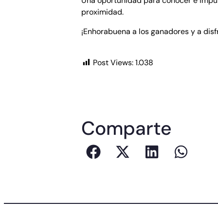
Una oportunidad para conocer e impul
proximidad.
¡Enhorabuena a los ganadores y a disf
Post Views:
1.038
Comparte