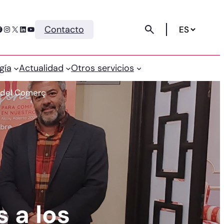
Instagram
X
LinkedIn
YouTube
Contacto
gía
Actualidad
Otros servicios
t del Comerç
 a los