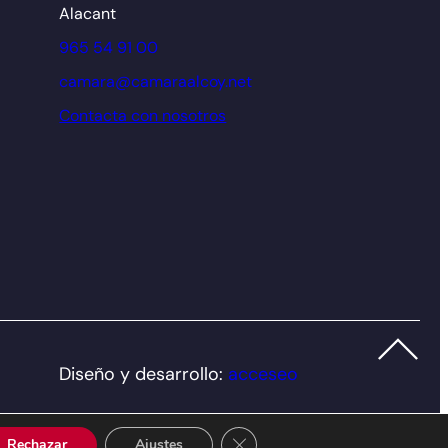
Alacant
965 54 91 00
camara@camaraalcoy.net
Contacta con nosotros
Diseño y desarrollo:
acceseo
Cerrar el banner de cookies RGP
Rechazar
Ajustes