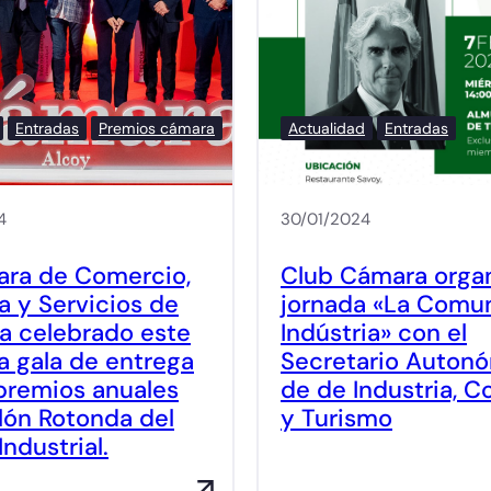
Entradas
Premios cámara
Actualidad
Entradas
4
30/01/2024
ara de Comercio,
Club Cámara organ
ia y Servicios de
jornada «La Comun
ha celebrado este
Indústria» con el
la gala de entrega
Secretario Auton
premios anuales
de de Industria, 
alón Rotonda del
y Turismo
Industrial.