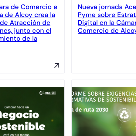
ara de Comercio e
Nueva jornada Ace
a de Alcoy crea la
Pyme sobre Estrat
 de Atracción de
Digital en la Cáma
nes, junto con el
Comercio de Alco
iento de la