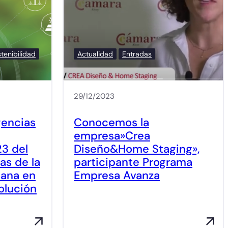
tenibilidad
Actualidad
Entradas
29/12/2023
gencias
Conocemos la
empresa»Crea
23 del
Diseño&Home Staging»,
s de la
participante Programa
iana en
Empresa Avanza
olución