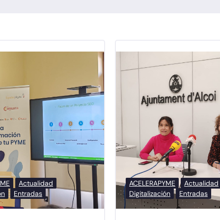
YME
Actualidad
ACELERAPYME
Actualidad
ón
Entradas
Digitalización
Entradas