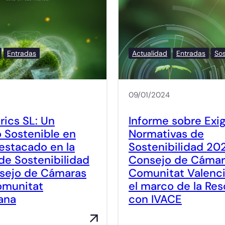
Entradas
Actualidad
Entradas
Sos
09/01/2024
rics SL: Un
Informe sobre Exi
 Sostenible en
Normativas de
estacado en la
Sostenibilidad 20
 de Sostenibilidad
Consejo de Cámara
sejo de Cámaras
Comunitat Valenc
omunitat
el marco de la Res
ana
con IVACE