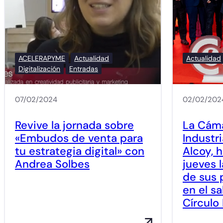
ACELERAPYME
Actualidad
Actualidad
Digitalización
Entradas
07/02/2024
02/02/202
Revive la jornada sobre
La Cám
«Embudos de venta para
Industr
tu estrategia digital» con
Alcoy, 
Andrea Solbes
jueves 
de sus 
en el s
Círculo 