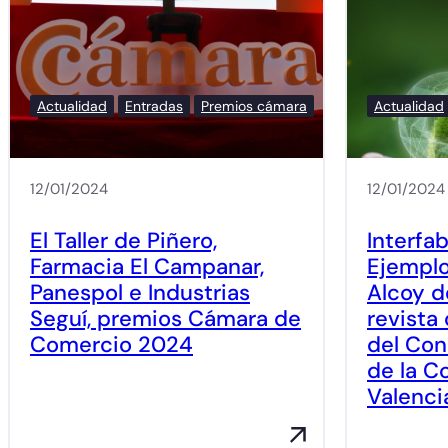
Actualidad
Entradas
Premios cámara
Actualidad
12/01/2024
12/01/2024
El Taller de Piñero,
Interfab
Farmacia El Campanar,
Ejemplo
Panespol e Industrias
Alcoy d
Seguí, premios Cámara de
revista
Comercio 2024
del Con
de la C
Valenci