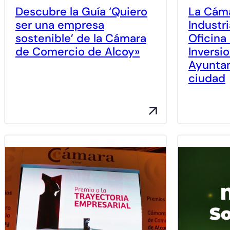
Descubre la Guía ‘Quiero
La Cám
ser una empresa
Industri
sostenible’ de la Cámara
Oficina
de Comercio de Alcoy»
Inversio
Ayuntam
ciudad