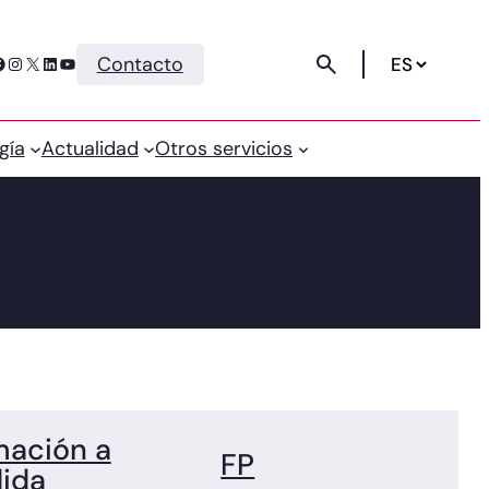
Instagram
X
LinkedIn
YouTube
Contacto
gía
Actualidad
Otros servicios
mación a
FP
ida