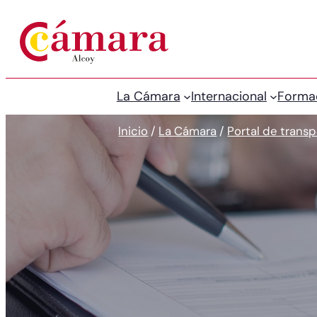
Saltar
al
contenido
La Cámara
Internacional
Forma
Inicio
/
La Cámara
/
Portal de trans