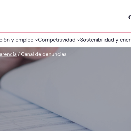
Facebook
ción y empleo
Competitividad
Sostenibilidad y ener
parencia
/
Canal de denuncias