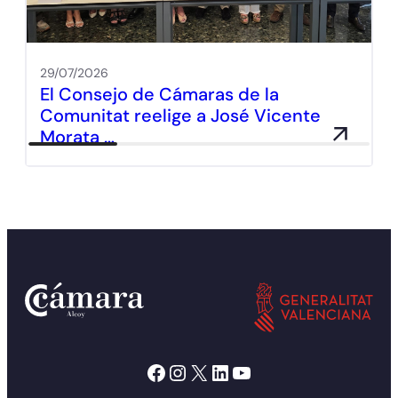
29/07/2026
El Consejo de Cámaras de la
Comunitat reelige a José Vicente
Morata …
Facebook
Instagram
X
LinkedIn
YouTube