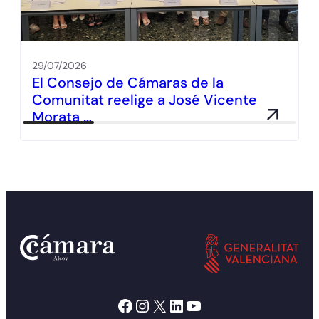
29/07/2026
El Consejo de Cámaras de la
Comunitat reelige a José Vicente
Morata …
Facebook
Instagram
X
LinkedIn
YouTube