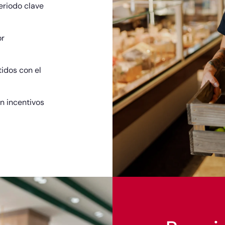
eriodo clave
or
idos con el
n incentivos