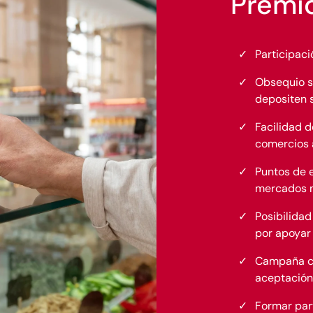
Premio
Participaci
Obsequio s
depositen s
Facilidad d
comercios 
Puntos de 
mercados m
Posibilidad
por apoyar 
Campaña co
aceptación
Formar part