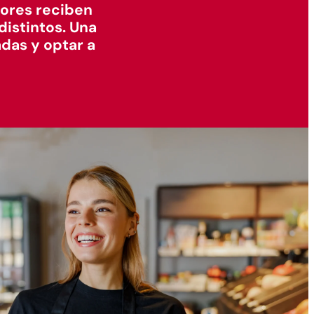
dores reciben
distintos. Una
adas y optar a