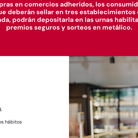
pras en comercios adheridos, los consumi
ue deberán sellar en tres establecimientos 
a, podrán depositarla en las urnas habilit
premios seguros y sorteos en metálico.
.
os hábitos