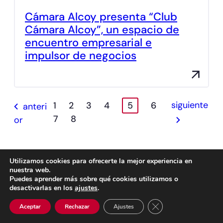
Cámara Alcoy presenta “Club
Cámara Alcoy”, un espacio de
encuentro empresarial e
impulsor de negocios
siguiente
1
2
3
4
5
6
anteri
7
8
or
Utilizamos cookies para ofrecerte la mejor experiencia en
Ge
Intern
Instit
Formació
Digital
Sostenibilid
nuestra web.
Puedes aprender más sobre qué cookies utilizamos o
ner
acion
ucion
n y
izació
ad y
desactivarlas en los
ajustes
.
al
al
al
empleo
n
Energía
Cerrar el banner de 
Aceptar
Rechazar
Ajustes