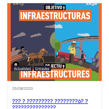
Actualidad
Entradas
25/08/2023
??? ? ????????? ????????ó? ?
???????????????