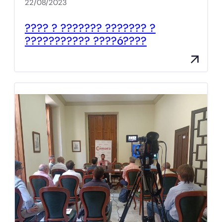
22/08/2023
???? ? ??????? ??????? ?
??????????? ????ó????