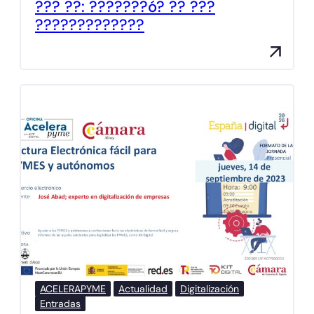
??? ??: ???????ó? ?? ???
?????????????
ACELERAPYME
Actualidad
Digitalización
Entradas