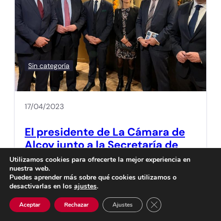
Sin categoría
17/04/2023
El presidente de La Cámara de
Alcoy junto a la Secretaría de
Turisme, presenta en Nueva
Utilizamos cookies para ofrecerte la mejor experiencia en
York la oferta turística de la
nuestra web.
Puedes aprender más sobre qué cookies utilizamos o
Comunitat
desactivarlas en los
ajustes
.
Cerrar el banner de 
Aceptar
Rechazar
Ajustes