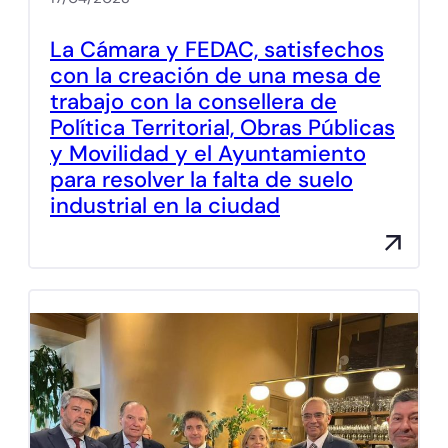
La Cámara y FEDAC, satisfechos
con la creación de una mesa de
trabajo con la consellera de
Política Territorial, Obras Públicas
y Movilidad y el Ayuntamiento
para resolver la falta de suelo
industrial en la ciudad