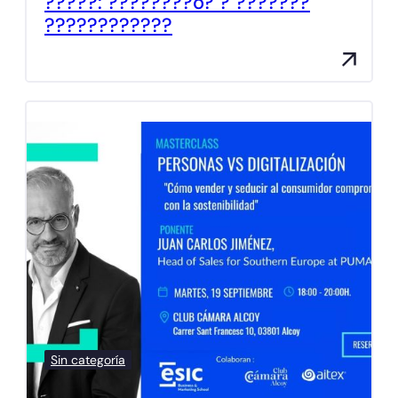
?????: ????????ó? ? ???????
????????????
Sin categoría