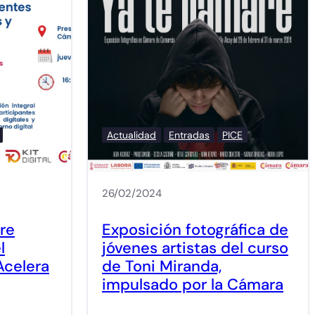
Actualidad
Entradas
PICE
26/02/2024
re
Exposición fotográfica de
l
jóvenes artistas del curso
Acelera
de Toni Miranda,
impulsado por la Cámara