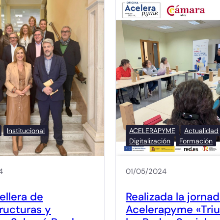
Institucional
ACELERAPYME
Actualidad
Digitalización
Formación
4
01/05/2024
ellera de
Realizada la jorna
tructuras y
Acelerapyme «Triu