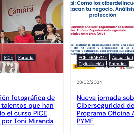
PICE
Portada
ACELERAPYME
Actualidad
Digitalización
Entradas
4
28/02/2024
ión fotográfica de
Nueva jornada sob
 talentos que han
Ciberseguridad de
do el curso PICE
Programa Oficina 
o por Toni Miranda
PYME