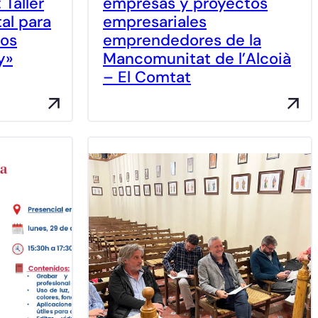
 Taller
empresas y proyectos
tal para
empresariales
los
emprendedores de la
y»
Mancomunitat de l’Alcoià
– El Comtat