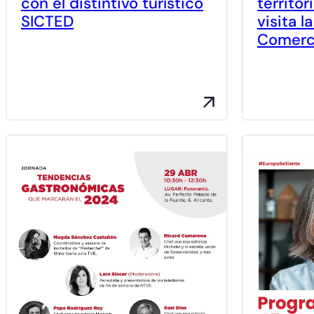
con el distintivo turístico
territor
SICTED
visita 
Comerc