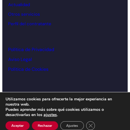
Actualidad
Otros servicios
Perfil del contratante
Política de Privacidad
Aviso Legal
Política de Cookies
© Cámara de comercio Alcoy – 2026
Utilizamos cookies para ofrecerte la mejor experiencia en
nuestra web.
Diseño y desarrollo:
acceseo
Puedes aprender más sobre qué cookies utilizamos o
desactivarlas en los
ajustes
.
Cerrar el banner de 
Aceptar
Rechazar
Ajustes