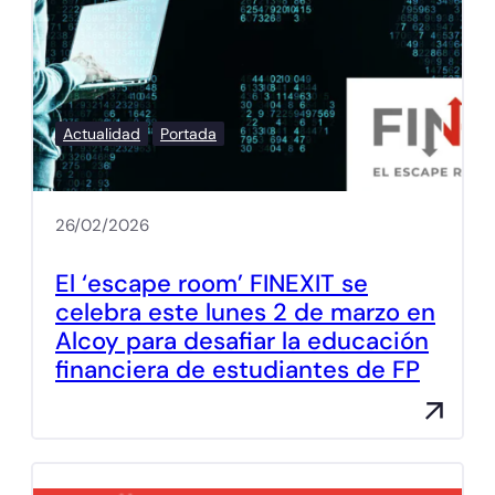
Actualidad
Portada
26/02/2026
El ‘escape room’ FINEXIT se
celebra este lunes 2 de marzo en
Alcoy para desafiar la educación
financiera de estudiantes de FP