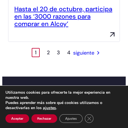
Hasta el 20 de octubre, participa
en las ‘3000 razones para
comprar en Alcoy’
1
2
3
4
siguiente
Utilizamos cookies para ofrecerte la mejor experiencia en
nuestra web.
Puedes aprender más sobre qué cookies utilizamos o
desactivarlas en los
ajustes
.
Cerrar el banner de 
Aceptar
Rechazar
Ajustes
Facebook
Instagram
X
LinkedIn
YouTube