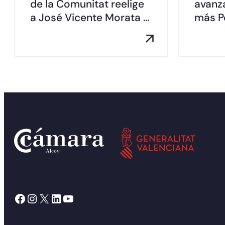
de la Comunitat reelige
avanz
a José Vicente Morata …
más Pe
Facebook
Instagram
X
LinkedIn
YouTube