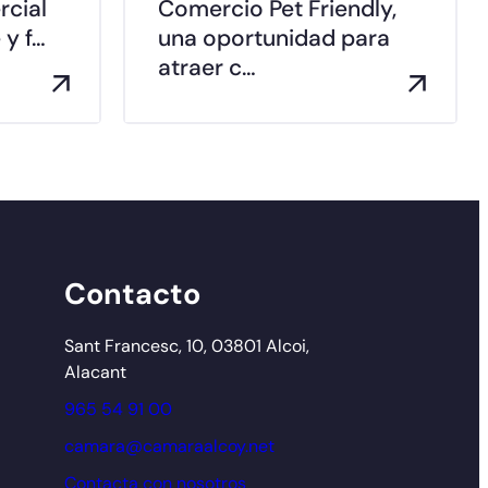
rcial
Comercio Pet Friendly,
 y f…
una oportunidad para
atraer c…
Contacto
Sant Francesc, 10, 03801 Alcoi,
Alacant
965 54 91 00
camara@camaraalcoy.net
Contacta con nosotros