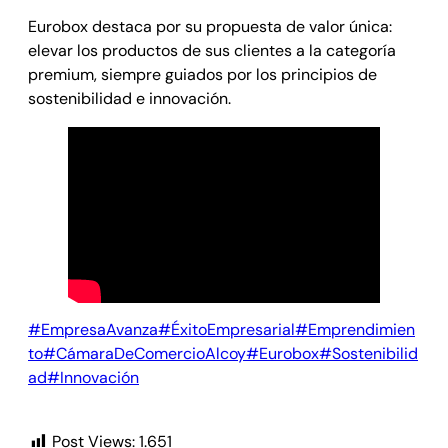
Eurobox destaca por su propuesta de valor única:
elevar los productos de sus clientes a la categoría
premium, siempre guiados por los principios de
sostenibilidad e innovación.
#EmpresaAvanza
#ÉxitoEmpresarial
#Emprendimien
to
#CámaraDeComercioAlcoy
#Eurobox
#Sostenibilid
ad
#Innovación
Post Views:
1.651