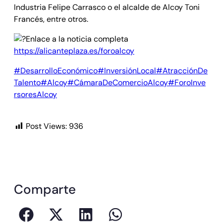
Industria Felipe Carrasco o el alcalde de Alcoy Toni
Francés, entre otros.
Enlace a la noticia completa
https://alicanteplaza.es/foroalcoy
#DesarrolloEconómico
#InversiónLocal
#AtracciónDe
Talento
#Alcoy
#CámaraDeComercioAlcoy
#ForoInve
rsoresAlcoy
Post Views:
936
Comparte