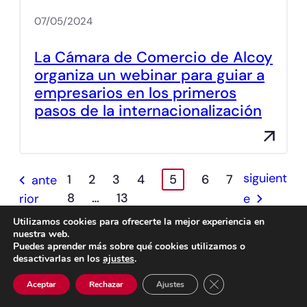
07/05/2024
La Cámara de Comercio de Alcoy
organiza un webinar para guiar a
empresarios en los primeros
pasos de la internacionalización
siguient
1
2
3
4
5
6
7
ante
8
…
13
rior
e
Utilizamos cookies para ofrecerte la mejor experiencia en
nuestra web.
Puedes aprender más sobre qué cookies utilizamos o
desactivarlas en los
ajustes
.
Cerrar el banner de 
Aceptar
Rechazar
Ajustes