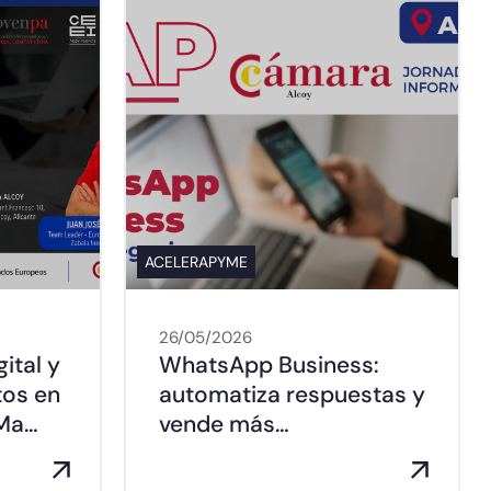
ACELERAPYME
26/05/2026
ital y
WhatsApp Business:
tos en
automatiza respuestas y
 Ma…
vende más…