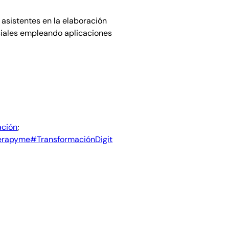
 asistentes en la elaboración
ciales empleando aplicaciones
ción
;
erapyme
#TransformaciónDigit