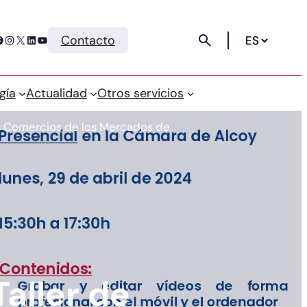
Instagram
X
LinkedIn
YouTube
Contacto
gía
Actualidad
Otros servicios
 los Comercios de los Mercados de
Taller de