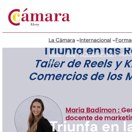
La Cámara
Internacional
Forma
Inicio
/
Blog
/
ACELERAPYME
/
Triunf
Alcoy
Triunfa en l