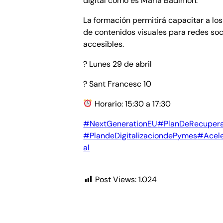
digital como es Maria Badimon.
La formación permitirá capacitar a los
de contenidos visuales para redes so
accesibles.
? Lunes 29 de abril
? Sant Francesc 10
Horario: 15:30 a 17:30
#NextGenerationEU
#PlanDeRecupera
#PlandeDigitalizaciondePymes
#Acel
al
Post Views:
1.024