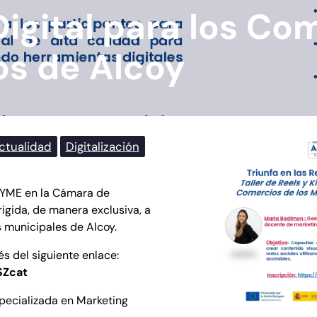
 Digital para los C
os de Alcoy
ctualidad
Digitalización
PYME en la Cámara de
igida, de manera exclusiva, a
 municipales de Alcoy.
és del siguiente enlace:
SZcat
pecializada en Marketing