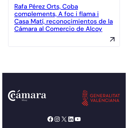
Rafa Pérez Orts, Coba
complements, A foc i flama i
Casa Matí, reconocimientos de la
Cámara al Comercio de Alcoy
Facebook
Instagram
X
LinkedIn
YouTube