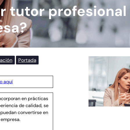
r tutor profesiona
esa?
ación
Portada
o aquí
ncorporan en prácticas
eriencia de calidad, se
 puedan convertirse en
a empresa.