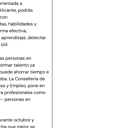
orientada a
licante, podrás
 con
tas, habilidades y
rma efectiva,
l aprendizaje, detectar
til.
 las personas en
formar talento ya
 puede ahorrar tiempo e
eba. La Consellería de
des y Empleo, pone en
a profesionales como
r— personas en
urante octubre y
echa que mejor se