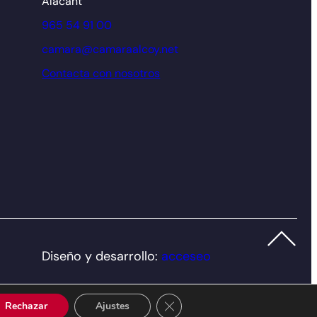
Alacant
965 54 91 00
camara@camaraalcoy.net
Contacta con nosotros
Diseño y desarrollo:
acceseo
Cerrar el banner de cookies RGP
Rechazar
Ajustes