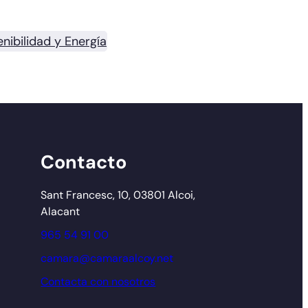
nibilidad y Energía
Contacto
Sant Francesc, 10, 03801 Alcoi,
Alacant
965 54 91 00
camara@camaraalcoy.net
Contacta con nosotros