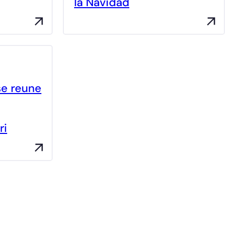
la Navidad
se reune
ri