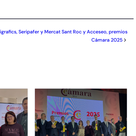
ligrafics, Seripafer y Mercat Sant Roc y Acceseo, premios
Cámara 2025