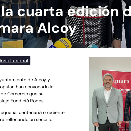
a cuarta edición d
mara Alcoy
Institucional
yuntamiento de Alcoy y
Popular, han convocado la
a de Comercio que se
plejo Fundició Rodes.
pequeña, centenaria o reciente
a rellenando un sencillo