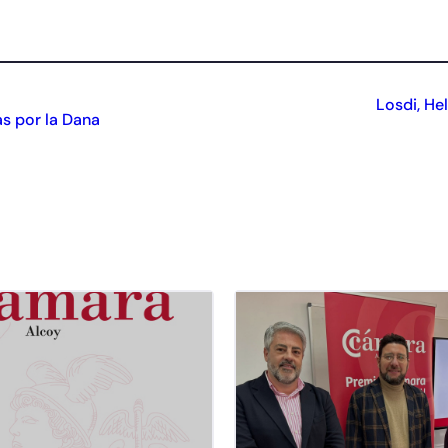
Losdi, He
s por la Dana