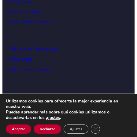
Actualidad
Otros servicios
Perfil del contratante
Política de Privacidad
Aviso Legal
Política de Cookies
© Cámara de comercio Alcoy – 2026
Utilizamos cookies para ofrecerte la mejor experiencia en
nuestra web.
Diseño y desarrollo:
acceseo
Puedes aprender más sobre qué cookies utilizamos o
desactivarlas en los
ajustes
.
Cerrar el banner de 
Aceptar
Rechazar
Ajustes