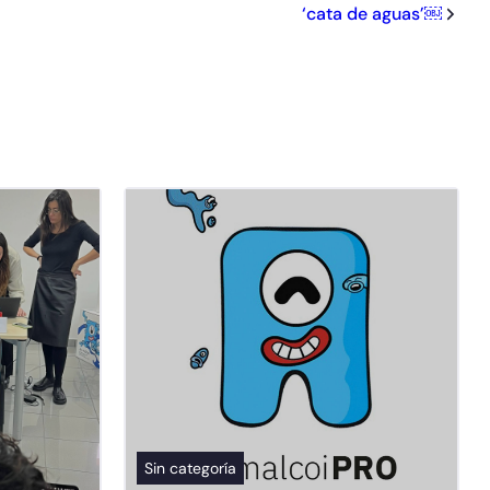
‘cata de aguas’￼
Sin categoría