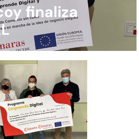
oy finaliza
AL