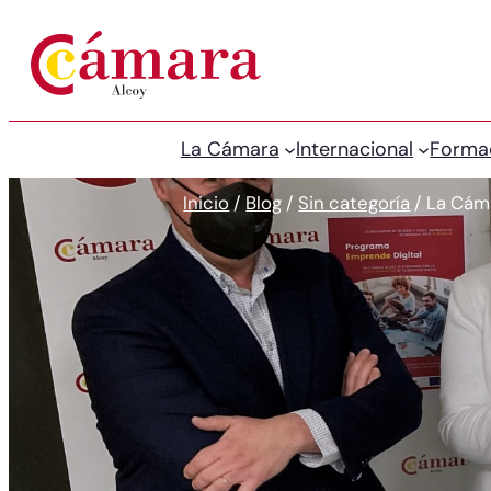
La Cámara
Internacional
Forma
Inicio
/
Blog
/
Sin categoría
/
La Cáma