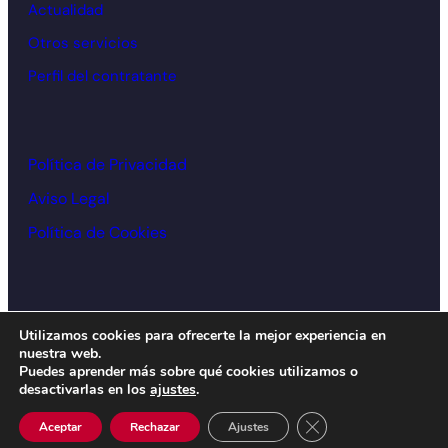
Actualidad
Otros servicios
Perfil del contratante
Política de Privacidad
Aviso Legal
Política de Cookies
© Cámara de comercio Alcoy – 2026
Utilizamos cookies para ofrecerte la mejor experiencia en
nuestra web.
Diseño y desarrollo:
acceseo
Puedes aprender más sobre qué cookies utilizamos o
desactivarlas en los
ajustes
.
Cerrar el banner de 
Aceptar
Rechazar
Ajustes