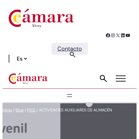
Facebook
Instagram
X
LinkedIn
YouTube
Contacto
Inicio
/
Blog
/
PICE
/
ACTIVIDADES AUXILIARES DE ALMACÉN