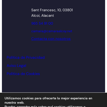
Sant Francesc, 10, 03801
Alcoi, Alacant
965 54 91 00
camara@camaraalcoy.net
Contacta con nosotros
Política de Privacidad
Aviso Legal
Política de Cookies
© Cámara de comercio Alcoy – 2026
Utilizamos cookies para ofrecerte la mejor experiencia en
nuestra web.
Diseño y desarrollo:
acceseo
Puedes aprender más sobre qué cookies utilizamos o