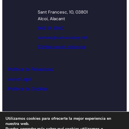
Sant Francesc, 10, 03801
Alcoi, Alacant
965 54 91 00
camara@camaraalcoy.net
Contacta con nosotros
Política de Privacidad
Aviso Legal
Política de Cookies
© Cámara de comercio Alcoy – 2026
Utilizamos cookies para ofrecerte la mejor experiencia en
nuestra web.
Diseño y desarrollo:
acceseo
Puedes aprender más sobre qué cookies utilizamos o