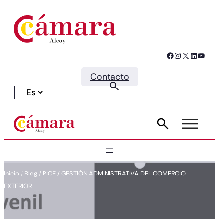
Facebook
Instagram
X
LinkedIn
YouTube
Contacto
Inicio
/
Blog
/
PICE
/
GESTIÓN ADMINISTRATIVA DEL COMERCIO
EXTERIOR