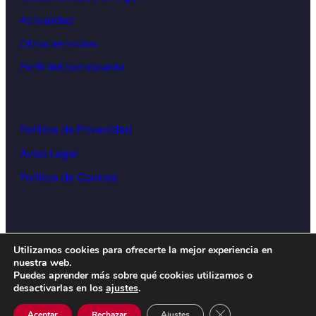
Actualidad
Otros servicios
Perfil del contratante
Política de Privacidad
Aviso Legal
Política de Cookies
© Cámara de comercio Alcoy – 2026
Utilizamos cookies para ofrecerte la mejor experiencia en
nuestra web.
Diseño y desarrollo:
acceseo
Puedes aprender más sobre qué cookies utilizamos o
desactivarlas en los
ajustes
.
Cerrar el banner de 
Aceptar
Rechazar
Ajustes