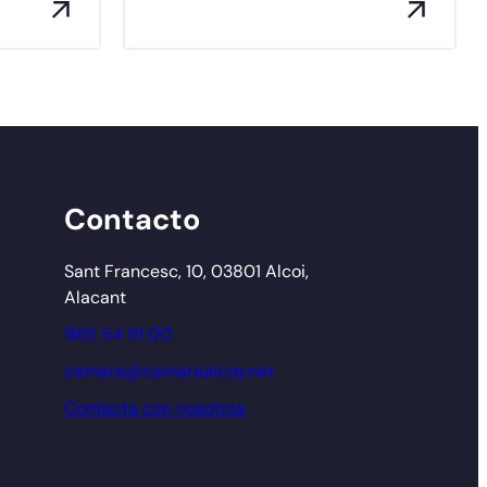
Contacto
Sant Francesc, 10, 03801 Alcoi,
Alacant
965 54 91 00
camara@camaraalcoy.net
Contacta con nosotros