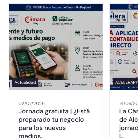
Actualidad
ACELERAP
02/07/2026
14/06/2
Jornada gratuita | ¿Está
La Cá
preparado tu negocio
de Al
para los nuevos
jorna
medios…
I…