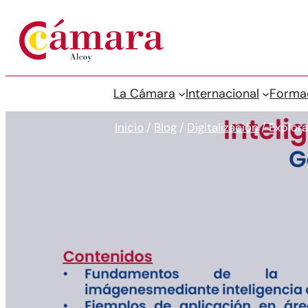
La Cámara
Internacional
Forma
Inicio
/
Blog
/
Digitalización
/
Explora