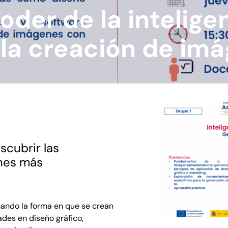
oder de la intelige
en la creación de im
scubrir las
ones más
ormando la forma en que se crean
des en diseño gráfico,