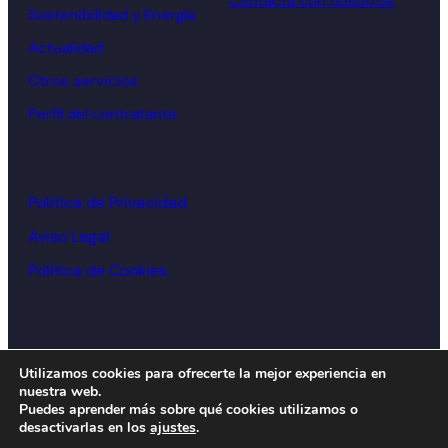
Contacta con nosotros
Sostenibilidad y Energía
Actualidad
Otros servicios
Perfil del contratante
Política de Privacidad
Aviso Legal
Política de Cookies
© Cámara de comercio Alcoy – 2026
Utilizamos cookies para ofrecerte la mejor experiencia en
nuestra web.
Diseño y desarrollo:
acceseo
Puedes aprender más sobre qué cookies utilizamos o
desactivarlas en los
ajustes
.