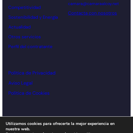
camara@camaraalcoy.net
Competitividad
Contacta con nosotros
Sostenibilidad y Energía
Actualidad
Otros servicios
Perfil del contratante
Política de Privacidad
Aviso Legal
Política de Cookies
© Cámara de comercio Alcoy – 2026
Utilizamos cookies para ofrecerte la mejor experiencia en
nuestra web.
Diseño y desarrollo:
acceseo