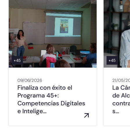
+45
+45
09/06/2026
21/05/2
Finaliza con éxito el
La Cá
Programa 45+:
de Al
Competencias Digitales
contra
e Intelige…
s…