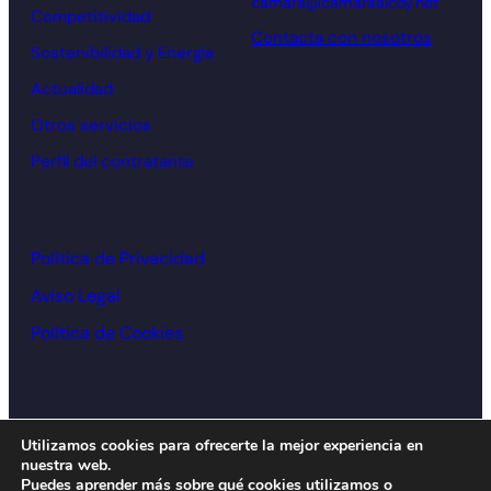
camara@camaraalcoy.net
Competitividad
Contacta con nosotros
Sostenibilidad y Energía
Actualidad
Otros servicios
Perfil del contratante
Política de Privacidad
Aviso Legal
Política de Cookies
© Cámara de comercio Alcoy – 2026
Utilizamos cookies para ofrecerte la mejor experiencia en
nuestra web.
Diseño y desarrollo:
acceseo
Puedes aprender más sobre qué cookies utilizamos o