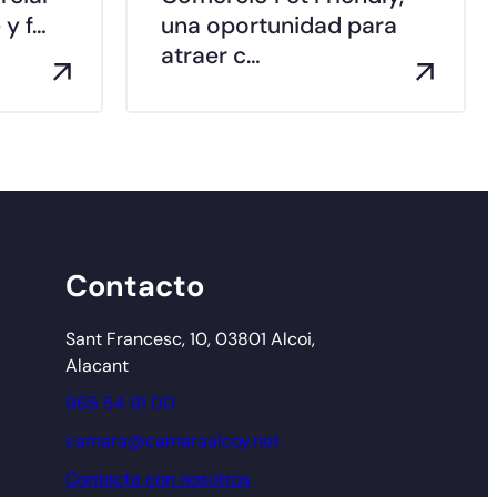
 y f…
una oportunidad para
atraer c…
Contacto
Sant Francesc, 10, 03801 Alcoi,
Alacant
965 54 91 00
camara@camaraalcoy.net
Contacta con nosotros