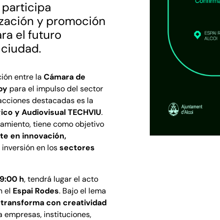
participa
ización y promoción
ara el futuro
a ciudad.
ión entre la
Cámara de
oy
para el impulso del sector
s acciones destacadas es la
ico y Audiovisual TECHVIU
.
tamiento, tiene como objetivo
te en innovación,
 inversión en los
sectores
19:00 h
, tendrá lugar el acto
n el
Espai Rodes
. Bajo el lema
 transforma con creatividad
 a empresas, instituciones,