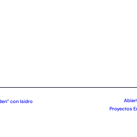
Abier
den” con Isidro
Proyectos E