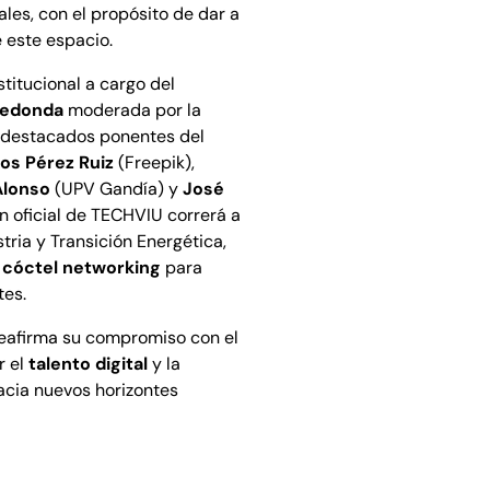
les, con el propósito de dar a
 este espacio.
titucional a cargo del
redonda
moderada por la
destacados ponentes del
los Pérez Ruiz
(Freepik),
Alonso
(UPV Gandía) y
José
n oficial de TECHVIU correrá a
tria y Transición Energética,
n
cóctel networking
para
tes.
reafirma su compromiso con el
r el
talento digital
y la
acia nuevos horizontes