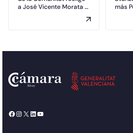
a José Vicente Morata …
más Pe
Facebook
Instagram
X
LinkedIn
YouTube