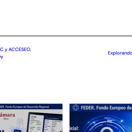
OC y ACCESEO,
Explorando
oy