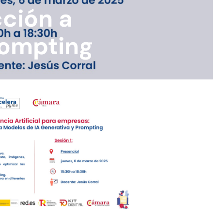
ción a
rompting