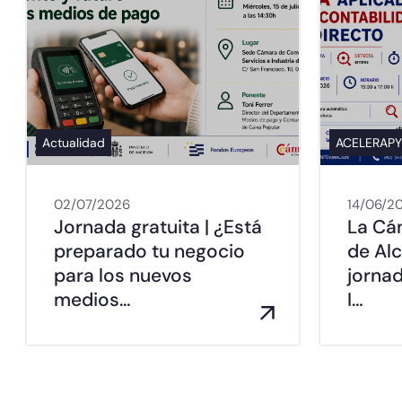
Actualidad
ACELERAP
02/07/2026
14/06/2
Jornada gratuita | ¿Está
La Cá
preparado tu negocio
de Al
para los nuevos
jorna
medios…
I…