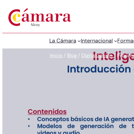
La Cámara
Internacional
Forma
Inicio
/
Blog
/
Digitalización
/
Próxim