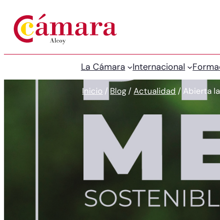
La Cámara
Internacional
Forma
Inicio
/
Blog
/
Actualidad
/
Abierta 