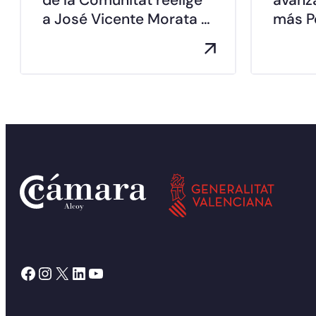
a José Vicente Morata …
más Pe
Facebook
Instagram
X
LinkedIn
YouTube