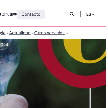
Instagram
X
LinkedIn
YouTube
Contacto
gía
Actualidad
Otros servicios
 2024