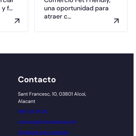
 y f…
una oportunidad para
atraer c…
Contacto
Sant Francesc, 10, 03801 Alcoi,
Alacant
965 54 91 00
camara@camaraalcoy.net
Contacta con nosotros