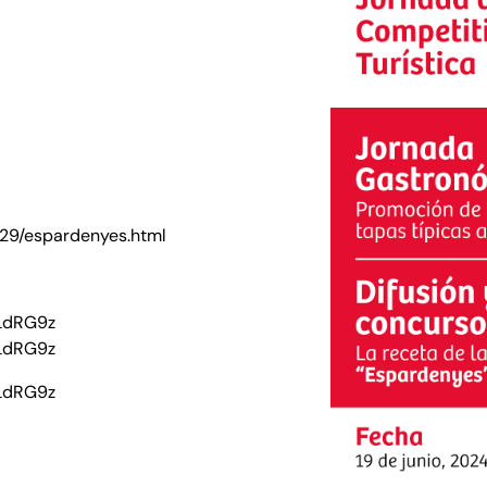
029/espardenyes.html
RLdRG9z
RLdRG9z
RLdRG9z