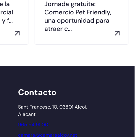
e la
Jornada gratuita:
rcial
Comercio Pet Friendly,
 y f…
una oportunidad para
atraer c…
Contacto
Sant Francesc, 10, 03801 Alcoi,
Alacant
965 54 91 00
camara@camaraalcoy.net