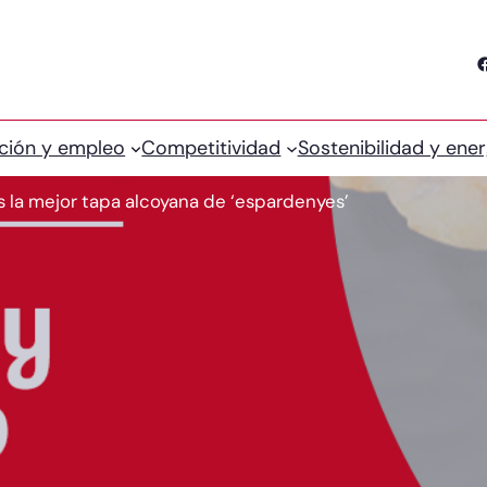
Facebook
ción y empleo
Competitividad
Sostenibilidad y ener
la mejor tapa alcoyana de ‘espardenyes’