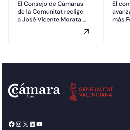
El Consejo de Cámaras
El co
de la Comunitat reelige
avanz
a José Vicente Morata …
más Pe
Facebook
Instagram
X
LinkedIn
YouTube