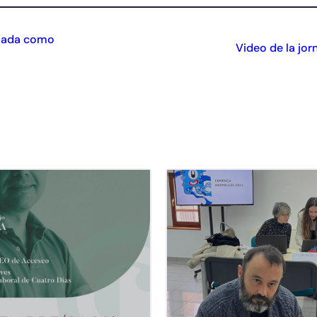
allada como
Video de la jor