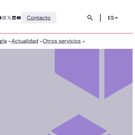
Instagram
X
LinkedIn
YouTube
Contacto
gía
Actualidad
Otros servicios