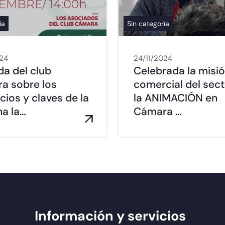
ía
Sin categoría
024
24/11/2024
da del club
Celebrada la misi
a sobre los
comercial del sect
cios y claves de la
la ANIMACIÓN en
a la…
Cámara …
Información y servicios