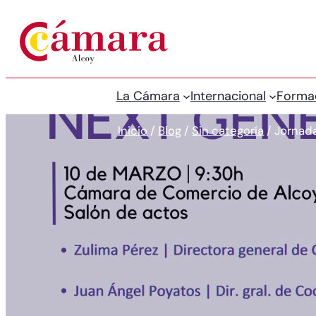
La Cámara
Internacional
Forma
Inicio
/
Blog
/
Sin categoría
/
Jornad