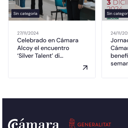
Sin categoría
Sin categor
27/11/2024
24/11/2
Celebrado en Cámara
Jorna
Alcoy el encuentro
Cámar
‘Silver Talent’ di…
benefi
seman