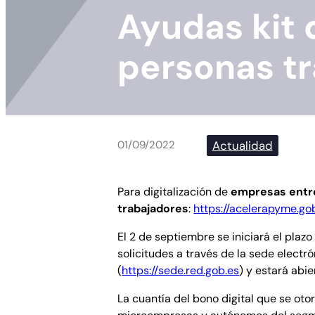
Ayudas kit 
personas t
Actualidad
01/09/2022
Para digitalización de
empresas entre
trabajadores
:
https://acelerapyme.gob
El 2 de septiembre se iniciará el plaz
solicitudes a través de la sede electr
(
https://sede.red.gob.es
) y estará abi
La cuantía del bono digital que se ot