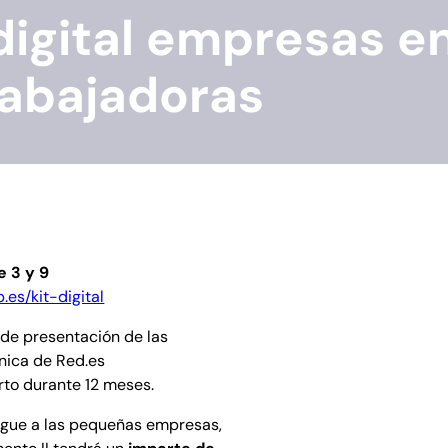
digital empresas en
rabajadoras
 3 y 9
.es/kit-digital
o de presentación de las
ónica de Red.es
erto durante 12 meses.
orgue a las pequeñas empresas,