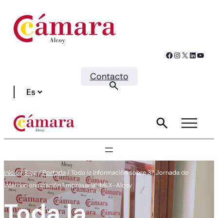
Facebook
Instagram
X
LinkedIn
YouTube
Contacto
Inicio
/
Blog
/
Portada
/
Toda la información sobre 3ª Jornada de
Internacionalización Empresarial IMEX-Alcoy
Toda la