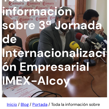
información
sobre 3ª Jornada
de
Internacionalizaci
ón Empresarial
IMEX-Alcoy
Inicio
/
Blog
/
Portada
/
Toda la información sobre