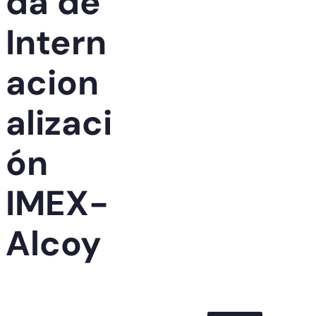
da de
Intern
acion
alizaci
ón
IMEX-
Alcoy