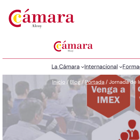
La Cámara
Internacional
Forma
Inicio
/
Blog
/
Portada
/
Jornada de I