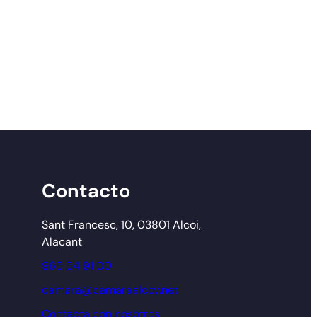
Contacto
Sant Francesc, 10, 03801 Alcoi,
Alacant
965 54 91 00
camara@camaraalcoy.net
Contacta con nosotros