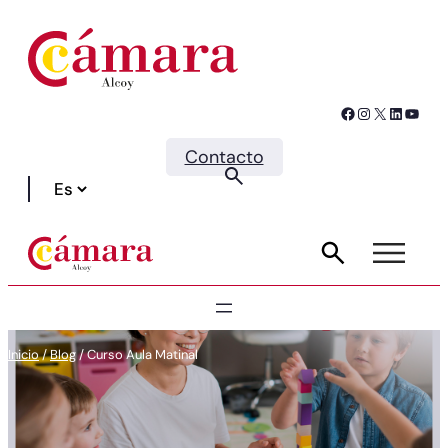
Facebook
Instagram
X
LinkedIn
YouTube
Contacto
Inicio
/
Blog
/
Curso Aula Matinal