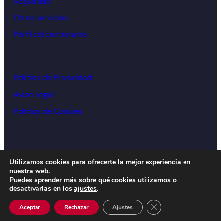
Actualidad
Otros servicios
Perfil del contratante
Política de Privacidad
Aviso Legal
Política de Cookies
© Cámara de comercio Alcoy – 2026
Utilizamos cookies para ofrecerte la mejor experiencia en
nuestra web.
Diseño y desarrollo:
acceseo
Puedes aprender más sobre qué cookies utilizamos o
desactivarlas en los
ajustes
.
Cerrar el banner de 
Aceptar
Rechazar
Ajustes