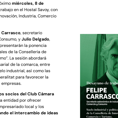
róximo
miércoles, 8 de
abajo en el Hostal Savoy, con
nnovación, Industria, Comercio
e Carrasco
, secretario
 Consumo, y
Julio Delgado
,
s presentarán la ponencia
ales de la Conselleria de
smo”. La sesión abordará
arial de la comarca, entre
elo industrial, así como las
ralitat para favorecer la
s empresas.
los socios del Club Cámara
a entidad por ofrecer
mpresariado local y los
ndo el intercambio de ideas