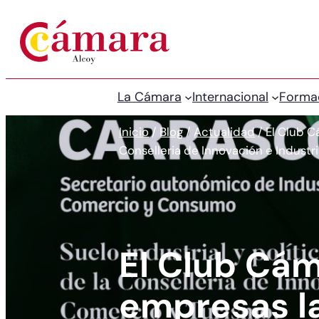
La Cámara
Internacional
Forma
Inicio
/
Blog
/
Actualidad
/
El Club C
Conselleria de Innovación e Industr
El Club Cám
empresas la