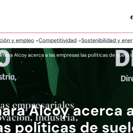
Facebook
ción y empleo
Competitividad
Sostenibilidad y ener
ámara Alcoy acerca a las empresas las políticas de suelo i
ia
ara Alcoy acerca a
s políticas de suel