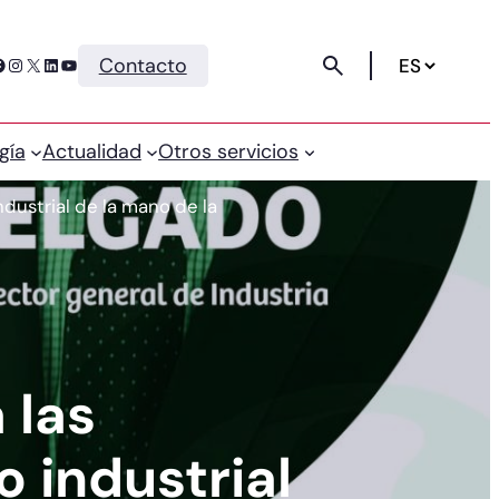
Instagram
X
LinkedIn
YouTube
Contacto
gía
Actualidad
Otros servicios
ndustrial de la mano de la
 las
o industrial