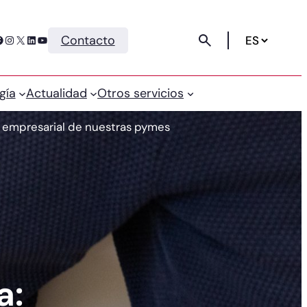
Instagram
X
LinkedIn
YouTube
Contacto
gía
Actualidad
Otros servicios
o empresarial de nuestras pymes
a: