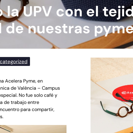
la UPV con el teji
l de nuestras pym
categorized
ina Acelera Pyme, en
ècnica de València – Campus
special. No fue solo café y
a de trabajo entre
encuentro para compartir,
s.