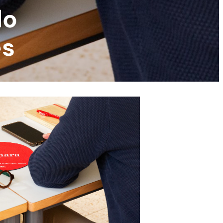
do
es