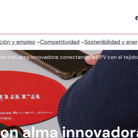
Facebook
ción y empleo
Competitividad
Sostenibilidad y ener
no con alma innovadora: conectando la UPV con el tejid
on alma innovador