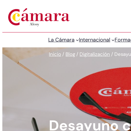
La Cámara
Internacional
Forma
Inicio
/
Blog
/
Digitalización
/
Desayu
Desayuno c