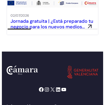
02/07/2026
Jornada gratuita | ¿Está preparado tu
negocio para los nuevos medios…
Facebook
Instagram
X
LinkedIn
YouTube