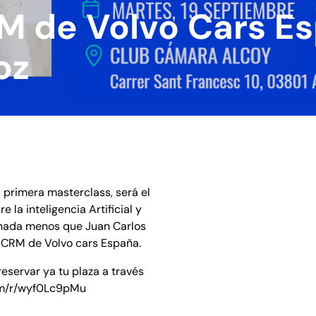
RM de Volvo Cars E
oz
 primera masterclass, será el
 la inteligencia Artificial y
 nada menos que Juan Carlos
y CRM de Volvo cars España.
reservar ya tu plaza a través
.com/r/wyf0Lc9pMu