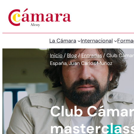
La Cámara
Internacional
Forma
Inicio
/
Blog
/
Entradas
/
Club Cámara
España, Juan Carlos Muñoz
Club Cámar
masterclass