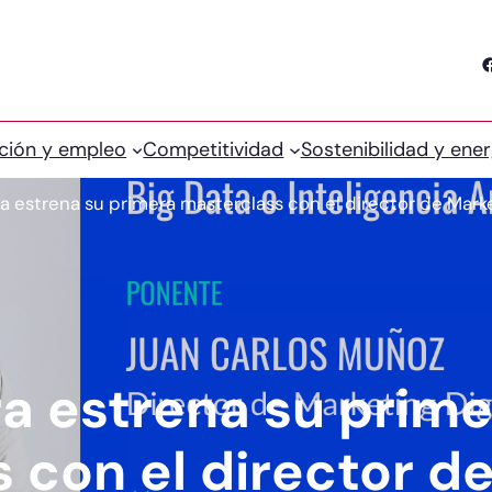
Facebook
ción y empleo
Competitividad
Sostenibilidad y ener
 estrena su primera masterclass con el director de Marke
a estrena su prime
 con el director d