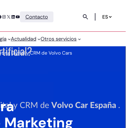
Instagram
X
LinkedIn
YouTube
Contacto
gía
Actualidad
Otros servicios
ting Digital y CRM de Volvo Cars
ra
e Marketing