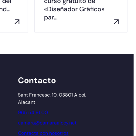
 del
curso gratuito de
and…
«Diseñador Gráfico»
par…
Contacto
Sant Francesc, 10, 03801 Alcoi,
Alacant
965 54 91 00
camara@camaraalcoy.net
Contacta con nosotros