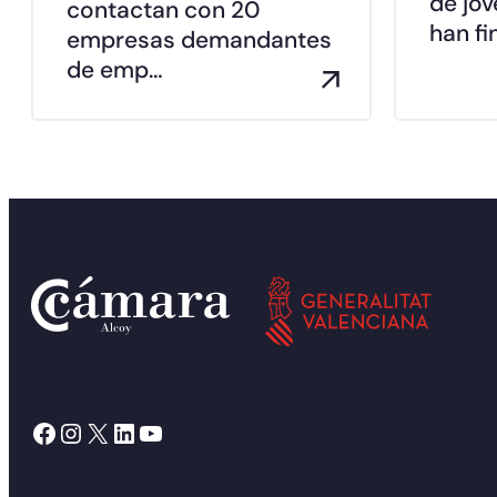
de jóv
contactan con 20
han fi
empresas demandantes
de emp…
Facebook
Instagram
X
LinkedIn
YouTube