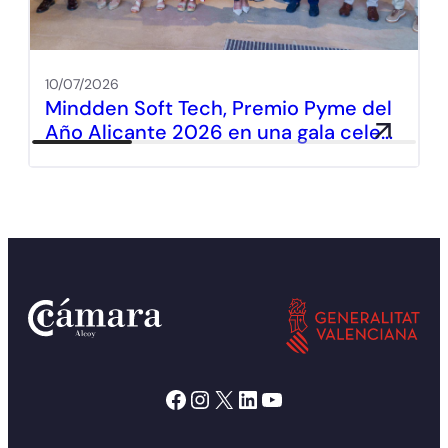
10/07/2026
Mindden Soft Tech, Premio Pyme del
Año Alicante 2026 en una gala cele…
Facebook
Instagram
X
LinkedIn
YouTube