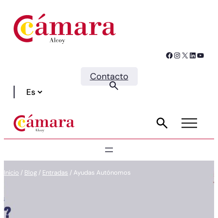
Facebook
Instagram
X
LinkedIn
YouTube
Contacto
Inicio
/
Blog
/
Entradas
/
Ayudas Autónomos